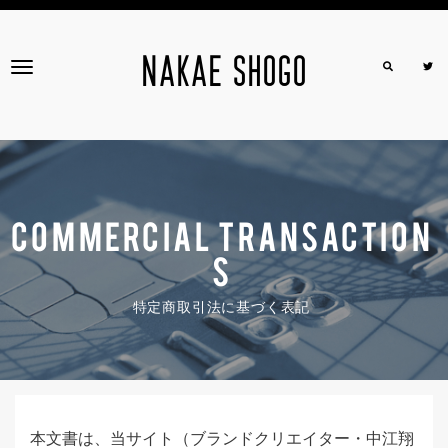
NAKAE SHOGO
T
o
g
g
l
e
COMMERCIAL TRANSACTION
n
S
a
v
特定商取引法に基づく表記
i
g
a
t
i
本文書は、当サイト（ブランドクリエイター・中江翔