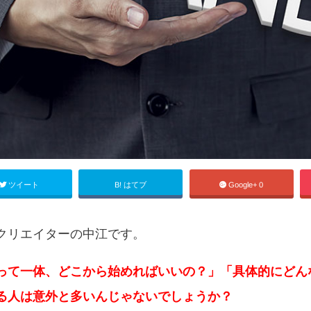
B!
Google+
ツイート
はてブ
0
クリエイターの中江です。
って一体、どこから始めればいいの？」「具体的にどん
る人は意外と多いんじゃないでしょうか？